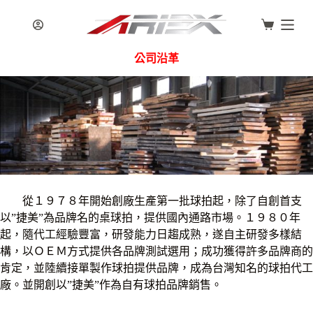
跳
至
主
公司沿革
要
內
容
從１９７８年開始創廠生產第一批球拍起，除了自創首支
以”捷美”為品牌名的桌球拍，提供國內通路市場。１９８０年
起，隨代工經驗豐富，研發能力日趨成熟，遂自主研發多樣結
構，以ＯＥＭ方式提供各品牌測試選用；成功獲得許多品牌商的
肯定，並陸續接單製作球拍提供品牌，成為台灣知名的球拍代工
廠。並開創以”捷美”作為自有球拍品牌銷售。