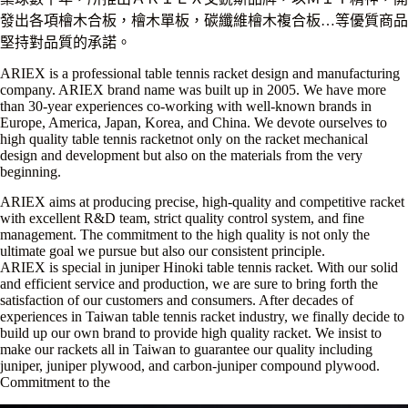
發出各項檜木合板，檜木單板，碳纖維檜木複合板…等優質商品
堅持對品質的承諾。
ARIEX is a professional table tennis racket design and manufacturing
company. ARIEX brand name was built up in 2005. We have more
than 30-year experiences co-working with well-known brands in
Europe, America, Japan, Korea, and China. We devote ourselves to
high quality table tennis racketnot only on the racket mechanical
design and development but also on the materials from the very
beginning.
ARIEX aims at producing precise, high-quality and competitive racket
with excellent R&D team, strict quality control system, and fine
management. The commitment to the high quality is not only the
ultimate goal we pursue but also our consistent principle.
ARIEX is special in juniper Hinoki table tennis racket. With our solid
and efficient service and production, we are sure to bring forth the
satisfaction of our customers and consumers. After decades of
experiences in Taiwan table tennis racket industry, we finally decide to
build up our own brand to provide high quality racket. We insist to
make our rackets all in Taiwan to guarantee our quality including
juniper, juniper plywood, and carbon-juniper compound plywood.
Commitment to the