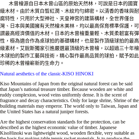
木曾檜源自日本木曾山區的原始天然林，可說是日本的國寶
級木材。由於木質白皙紅潤、木紋均勻綿密。以清香的香味與耐
腐特性，只用於大型神社、天皇神宮的建築構材，全世界僅台
灣、日本與美國擁有天然檜木美林，均以最高保育標準保護，可
謂最高經濟價值的木材。日本的木曾檜重量輕、木質柔韌富有彈
性，極為適合作為桌球拍的基礎構材，也是製作頂級球拍的最高
級素材。艾銳斯獨家引進嚴選最頂級的木曾檜，以超過三十年檜
木球拍的製作工藝與技術，精心製作最高品質的球拍，賦予如此
珍稀的木曾檜嶄新的生命力。
Natural aesthetics of the classic-KISO HINOKI
Kiso Mountains of Japan from the original natural forest can be said
that Japan’s national treasure timber. Because wooden are white and
ruddy complexion, wood veins uniformly dense. It is the scent of
fragrance and decay characteristics. Only for large shrine, Shrine of the
building materials may emperor. The world only to Taiwan, Japan and
the United States has a natural juniper forests.
Are the highest conservation standards for the protection, can be
described as the highest economic value of timber. Japanese
KisoHinoki was lightweight wood, wooden flexible, very suitable as
the basis for making table tennis racket materials, Is to produce the