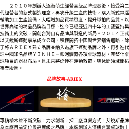
２０１０年創辦人逐漸萌生經營高級品牌理念後，接受第二
代經營者的新式製造理念，再次升級生產的技術，購入新式電腦
輔助加工生產設備，大幅增加品質精緻度，提升球拍的品質。以
世界高端的精品品牌為目標。迄今已經歷近四十年的工藝堅持與
技術上的突破，開創台灣自有品牌與製造的新局。２０１４正式
以艾銳斯運動事業成立公司，積極開拓中國與世界銷售通路，除
了將ＡＲＩＥＸ建立品牌並納入為旗下運動品牌之外，再引進代
理中國知名品牌ＹＩＮＨＥ－銀河體育各項桌球器材，完整化桌
球項目的器材布局。且未來將延伸在運動教育、與休閒領域開拓
事業版圖。
品牌故事-ARIEX
專精檜木並不斷突破，力求創新，採工廠直營方式，艾銳斯品牌
為本廠目前定位最高等級之品牌，本廠創辦人深耕台灣桌球數十