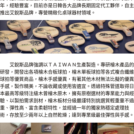
年，經驗豐富，目前亦是日韓各大品牌長期固定代工夥伴，自主
推出艾銳斯品牌，專營精緻化桌球器材領域。
艾銳斯品牌強調以ＴＡＩＷＡＮ生產製造。專研檜木產品的
研發，開發出各項檜木合板球拍，檜木單板球拍等各式複合纖維
球拍等優質商品，檜木手感優異，有著其他木材無法比擬的優異
手感，製作精美，不論收藏或使用皆適宜。透過特殊管道取得日
本最高等級特注級木曾檜木原木，擁有原樹選材的專業能力與經
驗、以製拍需求剖材，檜木板材分級嚴謹特別挑選質輕重量不過
重、彈性高、富含柔韌特性，並經過一年的獨家熱穩定處理技
術，存放至少兩年以上自然乾燥；達到專業級最佳彈性與手感。