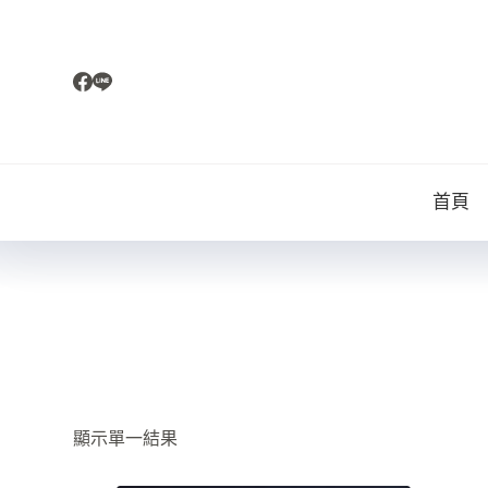
跳
至
主
要
內
容
首頁
顯示單一結果