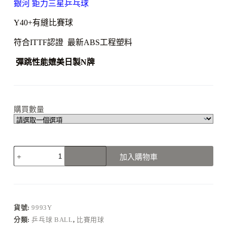
銀河 鉅力三星乒乓球
Y40+有縫比賽球
符合ITTF認證 最新ABS工程塑料
彈跳性能媲美日製N牌
購買數量
加入購物車
貨號:
9993Y
分類:
乒乓球 BALL
,
比賽用球