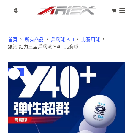
跳
至
主
要
內
首頁
所有商品
乒乓球 Ball
比賽用球
容
銀河 鉅力三星乒乓球 Y40+比賽球
特價